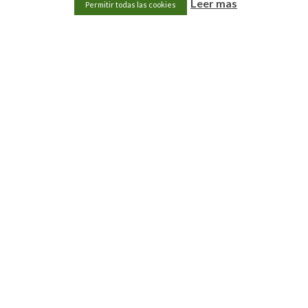
Leer mas
Permitir todas las cookies
Dinos lo que quieres y haremos todo lo posible por satisfacer
tus necesidades
Escríbenos
Llámanos