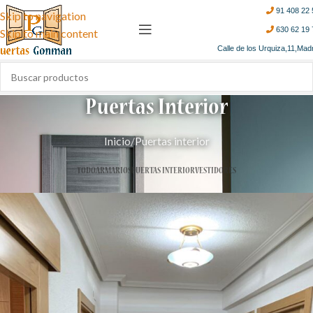
91 408 22 
Skip to navigation
630 62 19 
Skip to main content
Calle de los Urquiza,11,Mad
Puertas Interior
Inicio
Puertas interior
TODO
ARMARIOS
PUERTAS INTERIOR
VESTIDORES