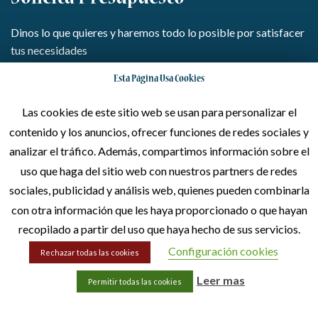
Dinos lo que quieres y haremos todo lo posible por satisfacer
tus necesidades
Esta Página Usa Cookies
Escríbenos
Las cookies de este sitio web se usan para personalizar el
contenido y los anuncios, ofrecer funciones de redes sociales y
Llámanos
analizar el tráfico. Además, compartimos información sobre el
uso que haga del sitio web con nuestros partners de redes
sociales, publicidad y análisis web, quienes pueden combinarla
con otra información que les haya proporcionado o que hayan
recopilado a partir del uso que haya hecho de sus servicios.
Configuración cookies
Rechazar todas las cookies
Leer mas
Permitir todas las cookies