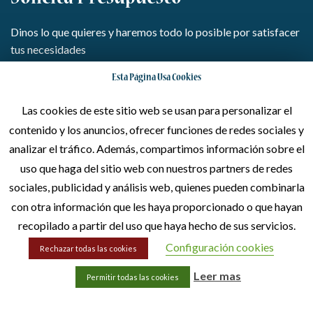
Dinos lo que quieres y haremos todo lo posible por satisfacer
tus necesidades
Esta Página Usa Cookies
Escríbenos
Las cookies de este sitio web se usan para personalizar el
contenido y los anuncios, ofrecer funciones de redes sociales y
Llámanos
analizar el tráfico. Además, compartimos información sobre el
uso que haga del sitio web con nuestros partners de redes
sociales, publicidad y análisis web, quienes pueden combinarla
con otra información que les haya proporcionado o que hayan
recopilado a partir del uso que haya hecho de sus servicios.
Configuración cookies
Rechazar todas las cookies
Leer mas
Permitir todas las cookies