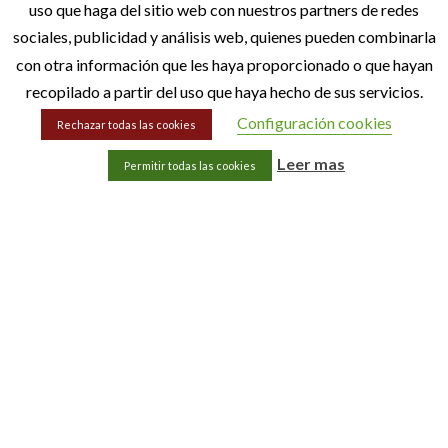
uso que haga del sitio web con nuestros partners de redes
sociales, publicidad y análisis web, quienes pueden combinarla
con otra información que les haya proporcionado o que hayan
recopilado a partir del uso que haya hecho de sus servicios.
Configuración cookies
Rechazar todas las cookies
Leer mas
Permitir todas las cookies
Solicita Presupuesto
Dinos lo que quieres y haremos todo lo posible por satisfacer
tus necesidades
Escríbenos
Llámanos