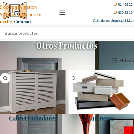
91 408 22 
Skip to navigation
630 62 19 
Skip to main content
Calle de los Urquiza,11,Mad
Otros Productos
Filtros
Inicio
Cubrerradiadores
Cajoneras