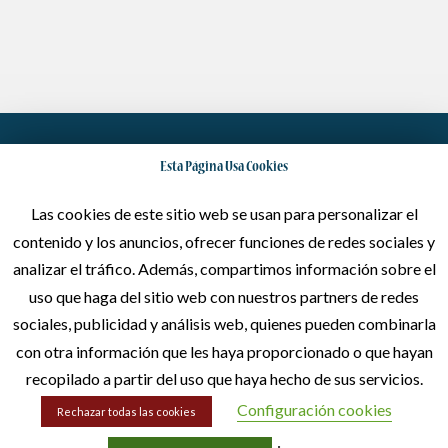
Solicita Presupuesto
Esta Página Usa Cookies
Las cookies de este sitio web se usan para personalizar el
Dinos lo que quieres y haremos todo lo posible por satisfacer
contenido y los anuncios, ofrecer funciones de redes sociales y
tus necesidades
analizar el tráfico. Además, compartimos información sobre el
uso que haga del sitio web con nuestros partners de redes
Escríbenos
sociales, publicidad y análisis web, quienes pueden combinarla
con otra información que les haya proporcionado o que hayan
recopilado a partir del uso que haya hecho de sus servicios.
Llámanos
Configuración cookies
Rechazar todas las cookies