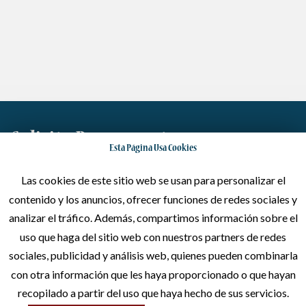
Solicita Presupuesto
Esta Página Usa Cookies
Dinos lo que quieres y haremos todo lo posible por satisfacer
Las cookies de este sitio web se usan para personalizar el
tus necesidades
contenido y los anuncios, ofrecer funciones de redes sociales y
analizar el tráfico. Además, compartimos información sobre el
Escríbenos
uso que haga del sitio web con nuestros partners de redes
sociales, publicidad y análisis web, quienes pueden combinarla
con otra información que les haya proporcionado o que hayan
Llámanos
recopilado a partir del uso que haya hecho de sus servicios.