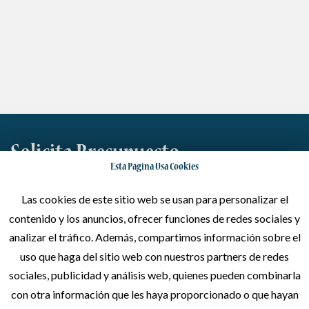
Solicita Presupuesto
Esta Página Usa Cookies
Dinos lo que quieres y haremos todo lo posible por satisfacer
Las cookies de este sitio web se usan para personalizar el
tus necesidades
contenido y los anuncios, ofrecer funciones de redes sociales y
analizar el tráfico. Además, compartimos información sobre el
Escríbenos
uso que haga del sitio web con nuestros partners de redes
sociales, publicidad y análisis web, quienes pueden combinarla
con otra información que les haya proporcionado o que hayan
Llámanos