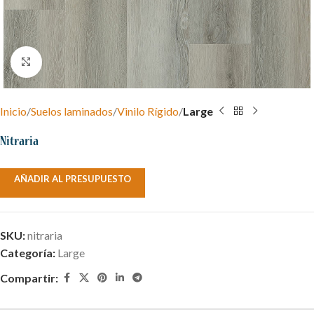
Clic para ampliar
Inicio
Suelos laminados
Vinilo Rígido
Large
Nitraria
AÑADIR AL PRESUPUESTO
SKU:
nitraria
Categoría:
Large
Compartir: