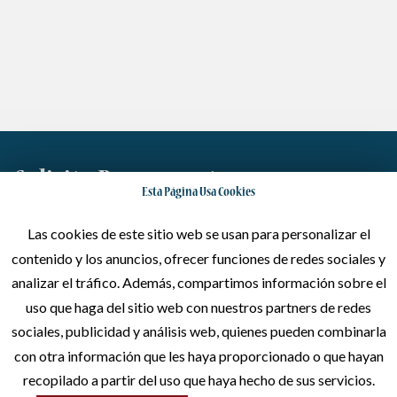
Solicita Presupuesto
Esta Página Usa Cookies
Dinos lo que quieres y haremos todo lo posible por satisfacer
Las cookies de este sitio web se usan para personalizar el
tus necesidades
contenido y los anuncios, ofrecer funciones de redes sociales y
analizar el tráfico. Además, compartimos información sobre el
Escríbenos
uso que haga del sitio web con nuestros partners de redes
sociales, publicidad y análisis web, quienes pueden combinarla
con otra información que les haya proporcionado o que hayan
Llámanos
recopilado a partir del uso que haya hecho de sus servicios.