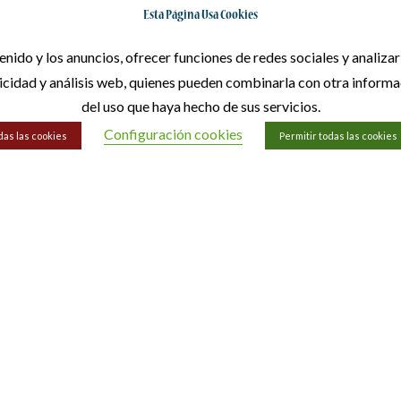
Esta Página Usa Cookies
tenido y los anuncios, ofrecer funciones de redes sociales y analiz
licidad y análisis web, quienes pueden combinarla con otra inform
del uso que haya hecho de sus servicios.
Configuración cookies
das las cookies
Permitir todas las cookies
ormación
Información Leg
nosotros
Aviso legal
to
Política de privacidad
Política de cookies