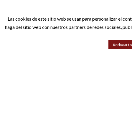
Las cookies de este sitio web se usan para personalizar el con
haga del sitio web con nuestros partners de redes sociales, pub
Rechazar to
Categorías
Inf
Puertas de interior
Sobre 
Armarios a medida
Contac
Complementos