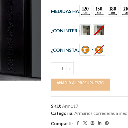
MEDIDAS HASTA
¿CON INTERIOR?
¿CON INSTALACIÓN?
AÑADIR AL PRESUPUESTO
SKU:
Arm117
Categoría:
Armarios correderas a med
Compartir: