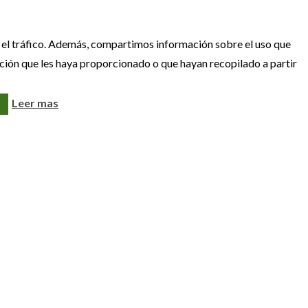
Llámanos
ar el tráfico. Además, compartimos información sobre el uso que
ación que les haya proporcionado o que hayan recopilado a partir
Leer mas
al
Contacto
91 408 22 55
91 368 01 55