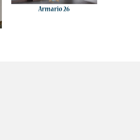
Armario 26
Ar