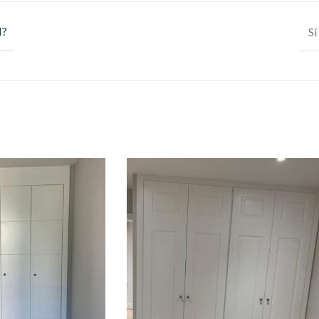
N?
Sí