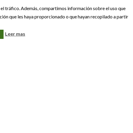
ar el tráfico. Además, compartimos información sobre el uso que
ación que les haya proporcionado o que hayan recopilado a partir
Leer mas
al
Contacto
91 408 22 55
91 368 01 55