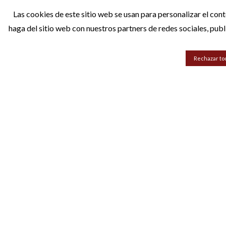
Las cookies de este sitio web se usan para personalizar el con
haga del sitio web con nuestros partners de redes sociales, pub
Rechazar to
Categorías
Inf
Puertas de interior
Sobre 
Armarios a medida
Contac
Complementos
Puertas de seguridad