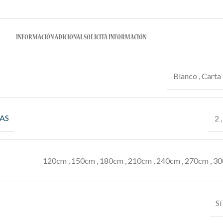
INFORMACIÓN ADICIONAL
SOLICITA INFORMACIÓN
Blanco
,
Carta
AS
2
120cm
,
150cm
,
180cm
,
210cm
,
240cm
,
270cm
,
30
Sí