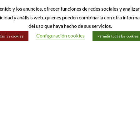
tenido y los anuncios, ofrecer funciones de redes sociales y analiz
licidad y análisis web, quienes pueden combinarla con otra inform
del uso que haya hecho de sus servicios.
Configuración cookies
das las cookies
Permitir todas las cookies
ormación
Información Leg
nosotros
Aviso legal
to
Política de privacidad
Política de cookies