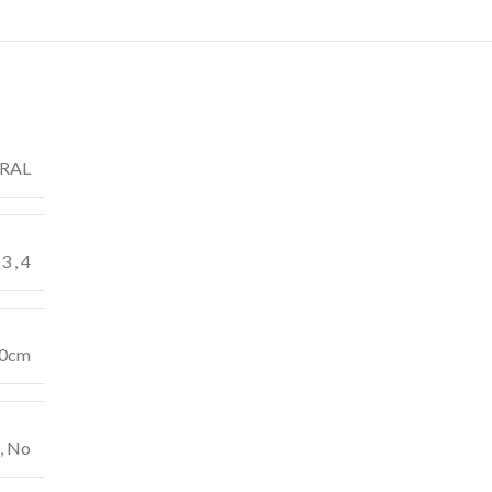
 RAL
,
3
,
4
0cm
,
No